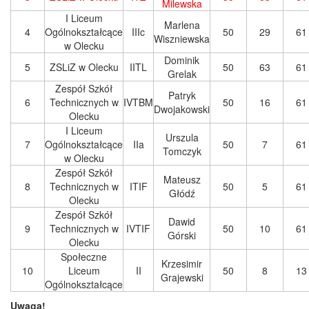
Milewska
I Liceum
Marlena
4
Ogólnokształcące
IIIc
50
29
61
Wiszniewska
w Olecku
Dominik
5
ZSLiZ w Olecku
IITL
50
63
61
Grelak
Zespół Szkół
Patryk
6
Technicznych w
IVTBM
50
16
61
Dwojakowski
Olecku
I Liceum
Urszula
7
Ogólnokształcące
IIa
50
7
61
Tomczyk
w Olecku
Zespół Szkół
Mateusz
8
Technicznych w
ITIF
50
5
61
Głódź
Olecku
Zespół Szkół
Dawid
9
Technicznych w
IVTIF
50
10
61
Górski
Olecku
Społeczne
Krzesimir
10
Liceum
II
50
8
13
Grajewski
Ogólnokształcące
Uwaga!