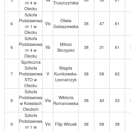
nr 4 w
Truszczyńska
Olecku
Szkoła
Podstawowa
Oliwia
6
VIc
38
47
61
nr 1 w
Gałaszewska
Olecku
Szkoła
Podstawowa
Miłosz
6
Vb
38
31
61
nr 4 w
Skrzypiec
Olecku
Społeczna
Szkoła
Magda
7
Podstawowa
V
Kumkowska-
38
58
62
STO w
Leonarczyk
Olecku
Szkoła
Podstawowa
Wiktoria
8
VIa
38
40
33
w Kowalach
Romanowska
Oleckich
Szkoła
Podstawowa
9
VIc
Filip Witusik
38
58
38
nr 1 w