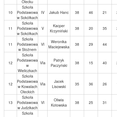
Olecku
Szkoła
10
Podstawowa
IV
Jakub Hanc
38
46
21
w Sokółkach
Szkoła
Kacper
11
Podstawowa
V
38
20
35
Krzymiński
w Sokółkach
Szkoła
Weronika
11
Podstawowa
VI
38
29
44
Maciejewska
w Stożnem
Szkoła
Podstawowa
Patryk
12
VIa
38
15
40
w
Paczyński
Wieliczkach
Szkoła
Podstawowa
Jacek
12
VIa
35
36
26
w Kowalach
Lisowski
Oleckich
Szkoła
Oliwia
13
Podstawowa
VI
38
25
31
Kotowska
w Judzikach
Szkoła