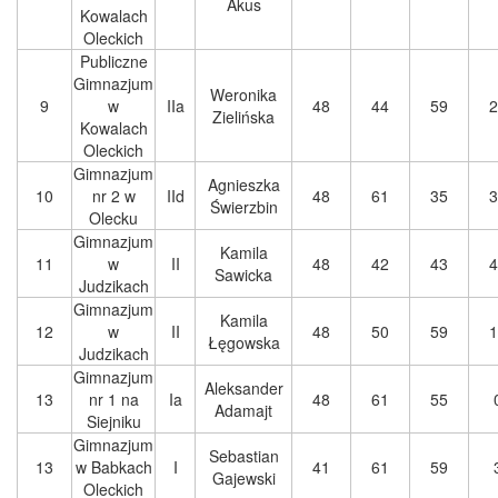
Akus
Kowalach
Oleckich
Publiczne
Gimnazjum
Weronika
9
w
IIa
48
44
59
2
Zielińska
Kowalach
Oleckich
Gimnazjum
Agnieszka
10
nr 2 w
IId
48
61
35
3
Świerzbin
Olecku
Gimnazjum
Kamila
11
w
II
48
42
43
4
Sawicka
Judzikach
Gimnazjum
Kamila
12
w
II
48
50
59
1
Łęgowska
Judzikach
Gimnazjum
Aleksander
13
nr 1 na
Ia
48
61
55
Adamajt
Siejniku
Gimnazjum
Sebastian
13
w Babkach
I
41
61
59
Gajewski
Oleckich