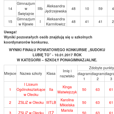
Gimnazjum
Aleksandra
14
w
IIIb
48
10
59
4
Jędrzejewska
Świętajnie
Gimnazjum
Aleksandra
15
I
48
41
41
2
w Kijewie
Karmiłowicz
Uwaga!
Wyniki pozostałych osób znajdują się u szkolnych
koordynatorów konkursu.
WYNIKI FINAŁU POWIATOWEGO KONKURSIE „SUDOKU
LUBIĘ TO” - 10.01.2017 ROK
W KATEGORII – SZKOŁY PONAGIMNAZJALNE.
Zdobyte punkty
Imię i
Miejsce
Nazwa szkoły
Klasa
diagram
diagram
diag
nazwisko
1
2
3
I Liceum
Kinga
1
Ogólnokształcące
IIa
50
63
61
Matwiejczyk
w Olecku
Karolina
2
ZSLiZ w Olecku
IIITLB
50
63
61
Mikielska
Mariola
3
ZSLiZ w Olecku
ITŻ
50
63
61