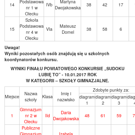
Podstawowa
Martyna
14
IVb
38
42
17
nr 1 w
Dwojakowska
Olecku
Szkoła
Podstawowa
Mateusz
15
VIa
38
58
6
nr 4 w
Domel
Olecku
Uwaga!
Wyniki pozostałych osób znajdują się u szkolnych
koordynatorów konkursu.
WYNIKI FINAŁU POWIATOWEGO KONKURSIE „SUDOKU
LUBIĘ TO” - 10.01.2017 ROK
W KATEGORII – SZKOŁY GIMNAZJALNE.
Zdobyte punkty za:
Nazwa
Imię i
Miejsce
Klasa
diagram
diagram
diagram
dia
szkoły
nazwisko
1
2
3
Gimnazjum
Daria
1
nr 2 w
IId
48
61
59
7
Dwojakowska
Olecku
Publiczne
Gimnazjum
Izabela