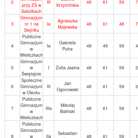
2
III
48
61
59
7
przy ZS w
Krzymińska
Sokółkach
Gimnazjum
Agnieszka
3
nr 1 na
Ia
48
61
48
7
Majewska
Siejniku
Publiczne
Gimnazjum
Gabriela
4
Ia
48
49
59
4
w
Putra
Wieliczkach
Gimnazjum
5
w
I
Zofia Jasina
48
61
59
2
Świętajnie
Społeczne
Jan
6
Gimnazjum
III
48
61
59
2
Ogonowski
w Olecku
Publiczne
Gimnazjum
Mikołaj
7
IIIa
48
61
59
1
w
Baliński
Wieliczkach
Publiczne
Gimnazjum
Sebastian
8
w
IIa
48
61
59
1