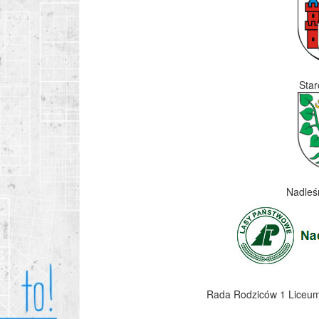
Star
Nadleś
Rada Rodziców 1 Liceum