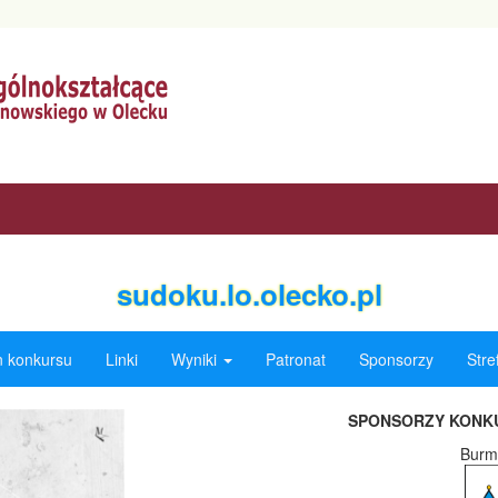
sudoku.lo.olecko.pl
 konkursu
Linki
Wyniki
Patronat
Sponsorzy
Stre
SPONSORZY KON
Burmi