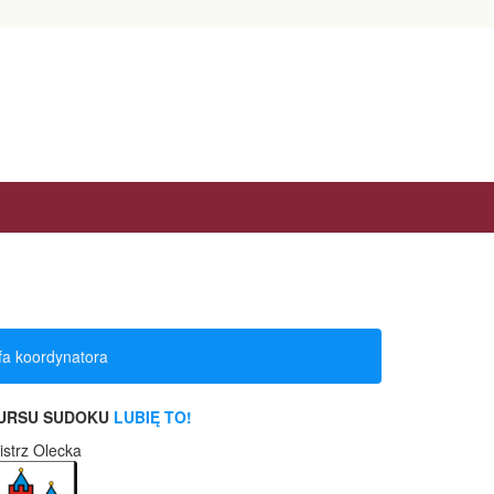
fa koordynatora
KURSU
SUDOKU
LUBIĘ TO!
strz Olecka